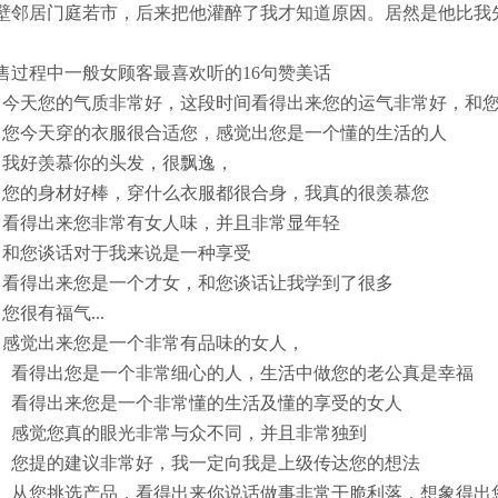
壁邻居门庭若市，后来把他灌醉了我才知道原因。居然是他比我先
。
售过程中一般女顾客最喜欢听的16句赞美话
、今天您的气质非常好，这段时间看得出来您的运气非常好，和
、您今天穿的衣服很合适您，感觉出您是一个懂的生活的人
、我好羡慕你的头发，很飘逸，
、您的身材好棒，穿什么衣服都很合身，我真的很羡慕您
、看得出来您非常有女人味，并且非常显年轻
、和您谈话对于我来说是一种享受
、看得出来您是一个才女，和您谈话让我学到了很多
、您很有福气...
、感觉出来您是一个非常有品味的女人，
0、看得出您是一个非常细心的人，生活中做您的老公真是幸福
1、看得出来您是一个非常懂的生活及懂的享受的女人
2、感觉您真的眼光非常与众不同，并且非常独到
3、您提的建议非常好，我一定向我是上级传达您的想法
4、从您挑选产品，看得出来你说话做事非常干脆利落，想象得出