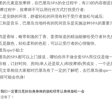
要的元素是按摩师，在巴厘岛SPA的全过程中，有2/3的内容都
a按摩过程中，按摩师不可以用任何方式打扰受疗者;
二是安静的环境，静谧轻松的环境有利于受疗者放松与减压;
三则是音乐，巴厘岛当地特有的民间音乐是实施这种SPA的重要
四是香味，略带刺激的丁香、姜类味道的精油能够给受疗者补充身
五是颜色，轻松柔和的色彩，可以让受疗者的心情愉快。
厘岛spa小贴士
厘岛的SPA都可以上门接送，哪怕你并不做全套SPA而仅仅是做一
价格，订好时间、房间(单人还是双人)和按摩师(男或女，一个还
完文章相信大家都对巴厘岛有了一定的了解吧，去巴厘岛做spa一
a很可能会伤身!
：
我们一定要注意好自身身体的放松经常让身体放松一会
：没有了！