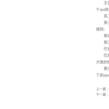
主
个sp
其
第
侵扰;
第
第
巴
巴
大致的
看
了的sp
上一篇
下一篇