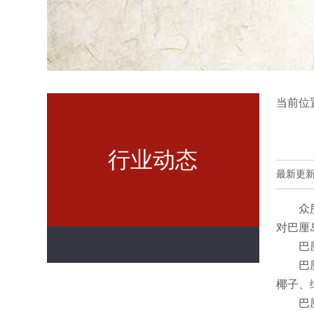
当前位
行业动态
最新更新时间
众
对巴厘
巴
巴
椰子、
巴